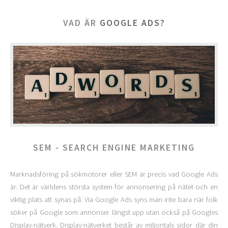
VAD ÄR
GOOGLE ADS?
SEM - SEARCH ENGINE MARKETING
Marknadsföring på sökmotorer eller SEM är precis vad Google Ads
är. Det är världens största system för annonsering på nätet och en
viktig plats att synas på. Via Google Ads syns man inte bara när folk
söker på Google som annonser längst upp utan också på Googles
Display-nätverk. Display-nätverket består av miljontals sidor där din